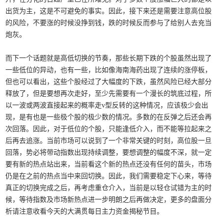
出货为主，这是不可避免的事实。因此，接下来还是需要注意高位股
的风险，不要涨的时候没挣到钱，跌的时候反而参与了给别人去充当
炮灰。
而下一个话题就是高低切换的节奏，那些长期下跌的个股虽然出现了
一些低位的异动，也有一些，比如像海南海药出现了连续的涨停板，
但也可以看出，这些个股经过了大幅度的下跌，虽然风险已经大部分
释放了，但是要想再次走好，至少先需要有一个漫长的筑底过程，所
以一波或两波直接起来的概率走v型反转的这种情况，应该极少会出
现，是有也是一些极个股的极少数的情况。多数的在反弹之后还会再
次回落。因此，对于低位的个股，只能逢低介入，而不能等拉起来之
后再去追涨。当前市场可以说到了一个非常关键的时刻，高位股一旦
回落，势必将带动指数出现持续调整，要想调整的幅度不深，就一定
要有新的热点站出来，当前看这个新的热点还没有任何的苗头，市场
仍是在之前的热点当中来回切换。因此，我们需要稳定下心来，等待
真正的切换完成之后，再考虑重仓介入，当前是以轻仓试错为主的时
候，等待指数及市场新热点进一步明朗之后再做决定，更多的盘面分
析请注意收看今天的大满贯每日主力资金揭秘节目。