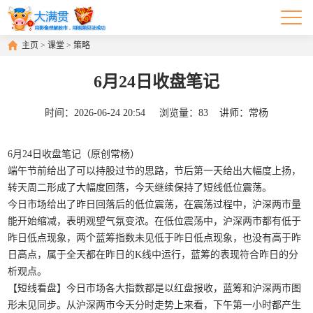
主页
>
课堂
>
策略
6月24日收盘笔记
时间：
2026-06-24 20:54
浏览量：
83
讲师：
常杨
6月24日收盘笔记（原创常杨）
端午节前给出了可以持股过节的思路，节后第一天给出大幅度上扬，
转天周二形成了大幅度回落，今天继续保持了短线低位震荡。
今日市场给出了昨日回落后的低位震荡，在震荡过程中，沪深两市量
能开始缩减，表明观望气氛变浓。在低位震荡中，沪深两市都有低于
昨日低点现象，两个蓝筹指数未见低于昨日低点现象，也没有高于昨
日高点，属于全天都在昨日的K线中运行，蓝筹的表现符合昨日的分
析观点。
【短线看盘】今日市场各大指数都是以红盘报收，蓝筹和沪深两市图
形未见同步。从沪深两市今天分时走势上来看，下午第一小时都产生