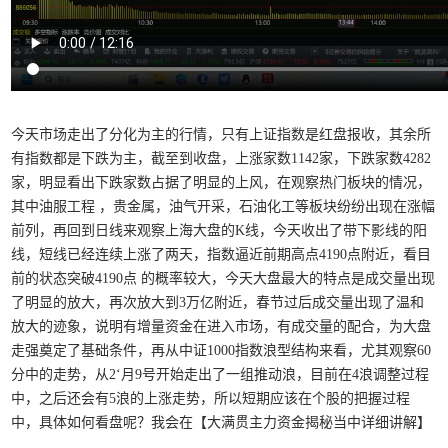
今天市场走出了分化为主的行情，只有上证指数是红盘报收，其余所
有指数都是下跌为主，截至到收盘，上涨家数1142家，下跌家数4282
家，明显看出下跌家数占据了明显的上风，在观察热门板块的情况，
其中油服工程 ，贵金属，油气开采，石油化工等板块纷纷出现在涨幅
前列，再回到日线来观察上海大盘的K线，今天收出了带下影线的阳
线，短线已经连续上涨了两天，指数逼近前期高点4190点附近，看目
前的状态突破4190点 的概率较大，今天大盘最大的特点是成交量出现
了明显的放大，再次放大到3万亿附近，春节过后成交量出现了温和
放大的迹象，说明有增量资金在进入市场，有成交量的配合，为大盘
走强奠定了基础条件，再从中证1000指数浪型结构来看，尤其观察60
分中的走势，从2‘月9号开始走出了一组推动浪，目前在4浪调整过程
中，之后还会有5浪的上涨走势，所以短期应该在个股的把握过程
中，具体如何看盘呢？我会在【大满贯主力资金揭秘当中详细讲解】