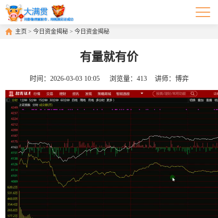
主页
>
今日资金揭秘
>
今日资金揭秘
有量就有价
时间：
2026-03-03 10:05
浏览量：
413
讲师：
博弈